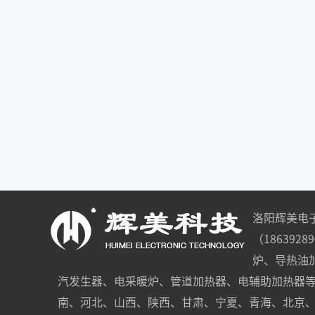
洛阳辉美电
（186392
炉、导热油
汽发生器、电采暖炉、管道加热器、电辅助加热器
南、河北、山西、陕西、甘肃、宁夏、青海、北京