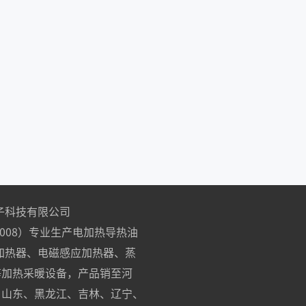
子科技有限公司
89008）专业生产电加热导热油
加热器、电磁感应加热器、蒸
等加热采暖设备，产品销至河
、山东、黑龙江、吉林、辽宁、